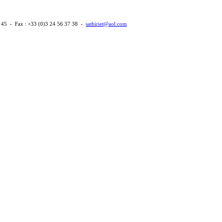
 45 - Fax : +33 (0)3 24 56 37 38 -
sathiriet@aol.com