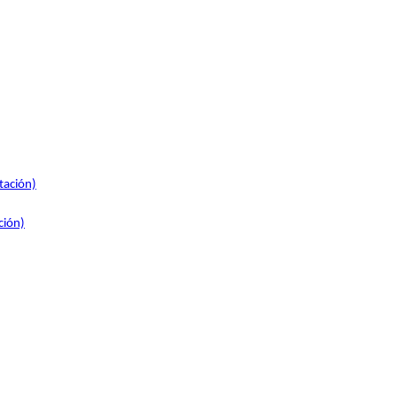
tación)
ción)