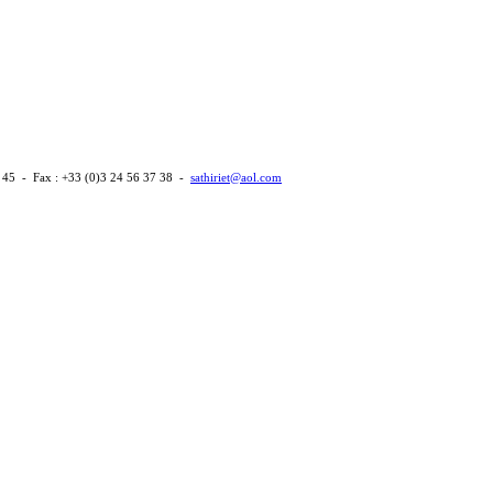
 45 - Fax : +33 (0)3 24 56 37 38 -
sathiriet@aol.com